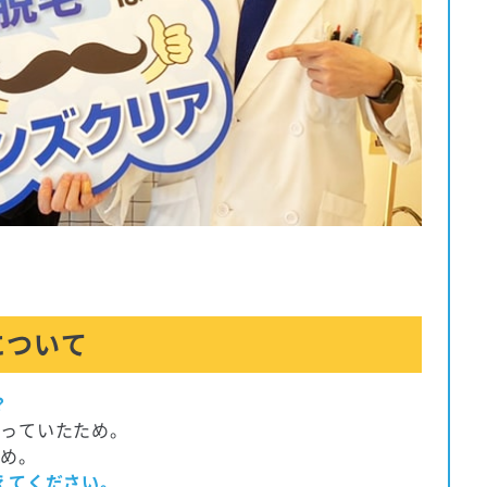
について
？
なっていたため。
ため。
えてください。