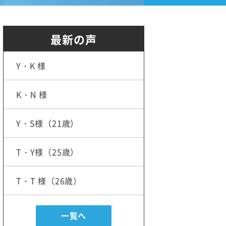
最新の声
Y・K 様
K・N 様
Y・S様（21歳）
T・Y様（25歳）
T・T 様（26歳）
一覧へ