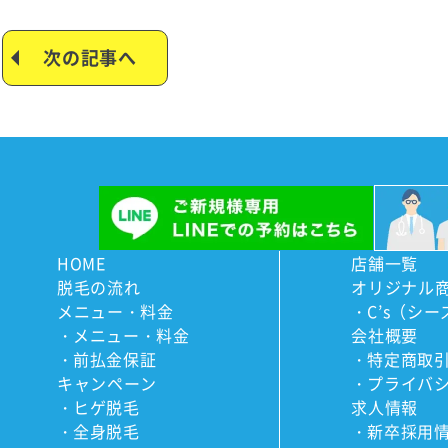
次の記事へ
HOME
店舗一覧
脱毛の流れ
オリジナル
メニュー・料金
C’s（シー
メニュー・料金
会社概要
前払金保証
特定商取
キャンペーン
プライバ
ヒゲ脱毛
求人情報
全身脱毛
新卒採用