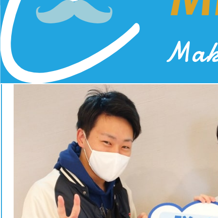
K様（22歳）