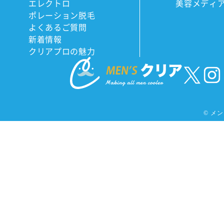
エレクトロ
美容メディ
ポレーション脱毛
よくあるご質問
新着情報
クリアプロの魅力
©
メンズ