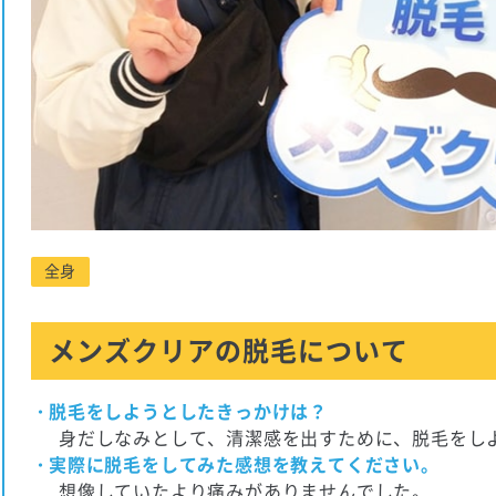
全身
メンズクリアの脱毛について
脱毛をしようとしたきっかけは？
身だしなみとして、清潔感を出すために、脱毛をし
実際に脱毛をしてみた感想を教えてください。
想像していたより痛みがありませんでした。