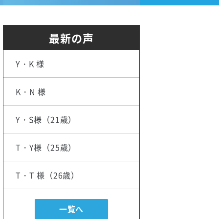
最新の声
Y・K 様
K・N 様
Y・S様（21歳）
T・Y様（25歳）
T・T 様（26歳）
一覧へ