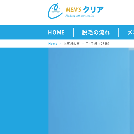
HOME
脱毛の流れ
メ
お客様の声
T・T 様（26歳）
Home