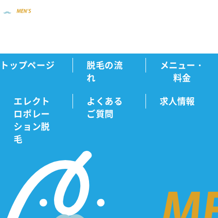
トップページ
脱毛の流
メニュー・
新着情報
医療脱毛の効果は何回目から出る...
Home
れ
料金
エレクト
よくある
求人情報
ロポレー
ご質問
新
ション脱
毛