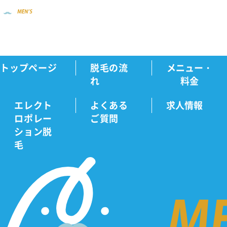
トップページ
脱毛の流
メニュー・
新着情報
毛周期とは？部位別の期間や必要...
Home
れ
料金
エレクト
よくある
求人情報
ロポレー
ご質問
新
ション脱
毛