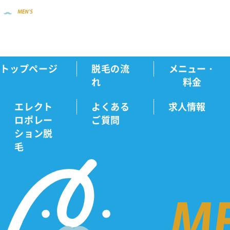
トップページ
脱毛の流
メニュー・
新着情報
医療脱毛が安いクリニックおすす...
Home
れ
料金
エレクト
よくある
求人情報
ロポレー
ご質問
新
ション脱
毛