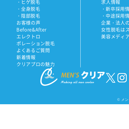
ヒゲ脱毛
求人情報
全身脱毛
新卒採用
陰部脱毛
中途採用
お客様の声
企業・法人
Before&After
女性脱毛は
エレクトロ
美容メディ
ポレーション脱毛
よくあるご質問
新着情報
クリアプロの魅力
©
メンズ