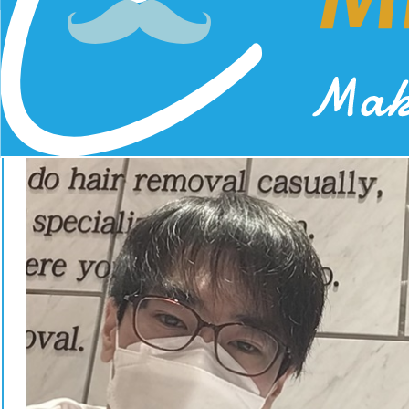
長田様（23歳）