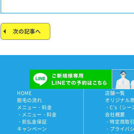
次の記事へ
HOME
店舗一覧
脱毛の流れ
オリジナル
メニュー・料金
C’s（シー
メニュー・料金
会社概要
前払金保証
特定商取
キャンペーン
プライバ