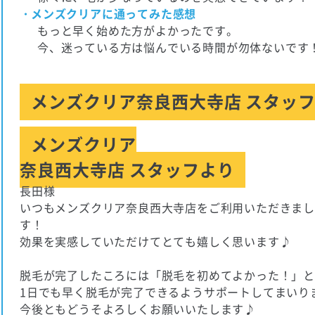
メンズクリアに通ってみた感想
もっと早く始めた方がよかったです。
今、迷っている方は悩んでいる時間が勿体ないです
メンズクリア奈良西大寺店 スタッ
メンズクリア
奈良西大寺店 スタッフより
長田様
いつもメンズクリア奈良西大寺店をご利用いただきま
す！
効果を実感していただけてとても嬉しく思います♪
脱毛が完了したころには「脱毛を初めてよかった！」
1日でも早く脱毛が完了できるようサポートしてまいり
今後ともどうそよろしくお願いいたします♪