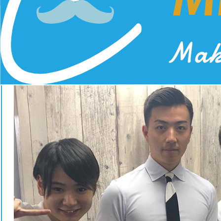
Taishi様