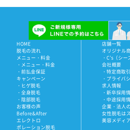
HOME
店舗一覧
脱毛の流れ
オリジナル
メニュー・料金
C’s（シー
メニュー・料金
会社概要
前払金保証
特定商取
キャンペーン
プライバ
ヒゲ脱毛
求人情報
全身脱毛
新卒採用
陰部脱毛
中途採用
お客様の声
企業・法人
Before&After
女性脱毛は
エレクトロ
美容メディ
ポレーション脱毛