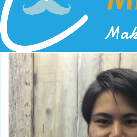
K様（22歳）