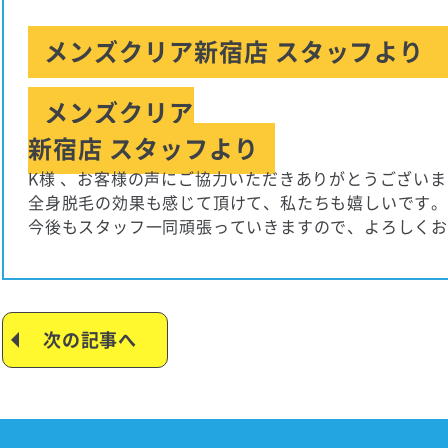
メンズクリア新宿店 スタッフより
メンズクリア
新宿店 スタッフより
K様 、お客様の声にご協力いただきありがとうござい
全身脱毛の効果も感じて頂けて、私たちも嬉しいです。
今後もスタッフ一同頑張っていきますので、よろしく
次の記事へ