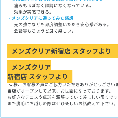
痛みもほぼなく順調になくなっている。
効果が実感できる。
メンズクリアに通ってみた感想
光の強さなども都度調整いただき安心感がある。
会話等もちょうど良く楽しい。
メンズクリア新宿店 スタッフより
メンズクリア
新宿店 スタッフより
Isa様、お客様の声にご協力いただきありがとうござい
当店がオープンして以来、お世話になっております。
お好きなテニスや卓球を頑張っていて羨ましい限りで
また脱毛にお越しの際はぜひ楽しいお話教えて下さい。