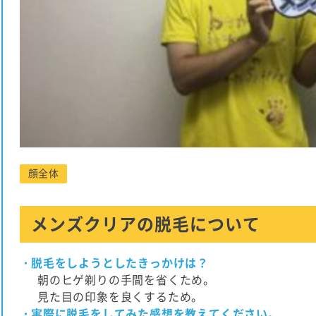
顔全体
メンズクリアの脱毛について
脱毛をしようとしたきっかけは？
朝のヒゲ剃りの手間を省くため。
見た目の印象を良くするため。
実際に脱毛をしてみた感想を教えてください。