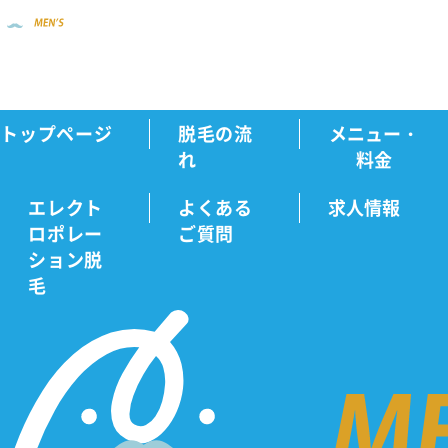
トップページ
脱毛の流
メニュー・
新着情報
横浜の医療脱毛クリニックおすす...
Home
れ
料金
エレクト
よくある
求人情報
ロポレー
ご質問
新
ション脱
毛