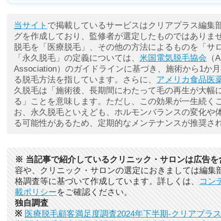
当サイト
で掲載しているサービスはクリアプラス編集
グを作成しており、監修者が選定したものではありま
脱毛を「医療脱毛」、その他の方法によるものを「サ
「永久脱毛」の定義については、
米国電気脱毛協会
（Am
Association）のガイドラインに基づき、施術から1
る脱毛方法を指しています。さらに、
アメリカ食品医薬
久脱毛は「施術後、長期間にわたって毛の再生が大幅
る」ことを意味します。ただし、この効果が一生続く
お、永久脱毛といえども、ホルモンバランスの変化や
る可能性があるため、定期的なメンテナンスが推奨さ
※ 当記事で紹介しているクリニック・サロンは広告を
容や、クリニック・サロンの選定におきましては編集
格調査等に基づいて作成しています。詳しくは、
コン
載ポリシー
をご確認ください。
独自調査
※
医療脱毛顧客満足度調査2024年下半期-クリアプラ