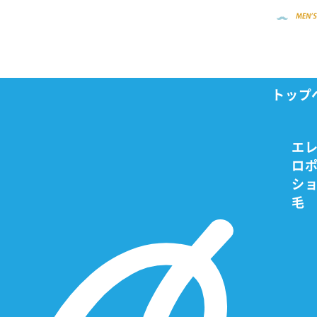
トップ
お客様の声
Home
エ
ロ
お
シ
毛