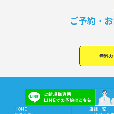
ご予約・お
無料カ
HOME
店舗一覧