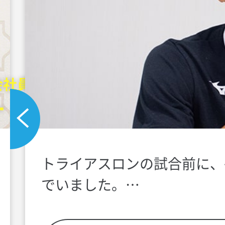
会社員
・祥一 様
（26歳）
トライアスロンの試合前に、
でいました。
パフォーマンスを上げるため