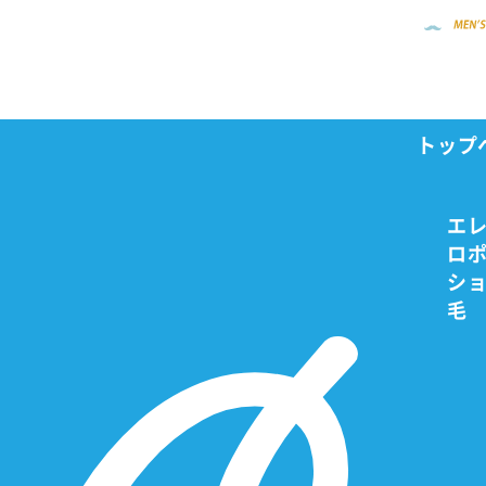
トップ
お客様インタビュー
根のシン 様
Home
エ
ロ
お客様
シ
毛