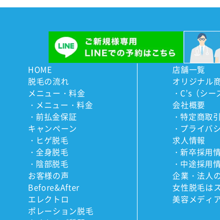
HOME
店舗一覧
脱毛の流れ
オリジナル
メニュー・料金
C’s（シー
メニュー・料金
会社概要
前払金保証
特定商取
キャンペーン
プライバ
ヒゲ脱毛
求人情報
全身脱毛
新卒採用
陰部脱毛
中途採用
お客様の声
企業・法人
Before&After
女性脱毛は
エレクトロ
美容メディ
ポレーション脱毛