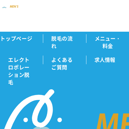
トップページ
脱毛の流
メニュー・
新着情報
【期間限定】脱毛実績810万回...
Home
れ
料金
エレクト
よくある
求人情報
ロポレー
ご質問
新
ション脱
毛