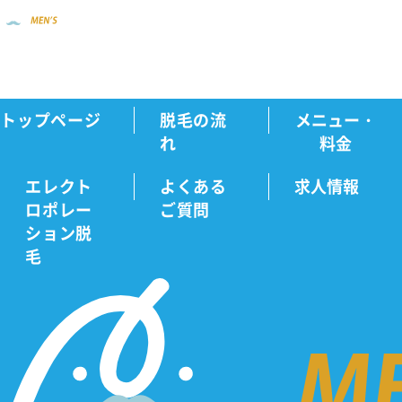
トップページ
脱毛の流
メニュー・
新着情報
【X限定】フォロワー2万人到達...
Home
れ
料金
エレクト
よくある
求人情報
ロポレー
ご質問
新
ション脱
毛