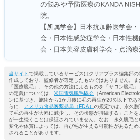
の悩みや予防医療のKANDA NISHIG
院。
【所属学会】日本抗加齢医学会・日本M
会・日本性感染症学会・日本性機
会・日本美容皮膚科学会・点滴療
当サイト
で掲載しているサービスはクリアプラス編集部の
作成しており、監修者が選定したものではありません。ま
「医療脱毛」、その他の方法によるものを「サロン脱毛」
の定義については、
米国電気脱毛協会
（American Electr
ンに基づき、施術から1か月後に毛の再生が20％以下であ
らに、
アメリカ食品医薬品局（FDA）
の規定では、永久脱
て毛の再生が大幅に減少し、その状態が持続する」ことを
が一生続くことは保証されていません。なお、永久脱毛と
変化や体質によっては、再び毛が生える可能性があるため
されることがあります。