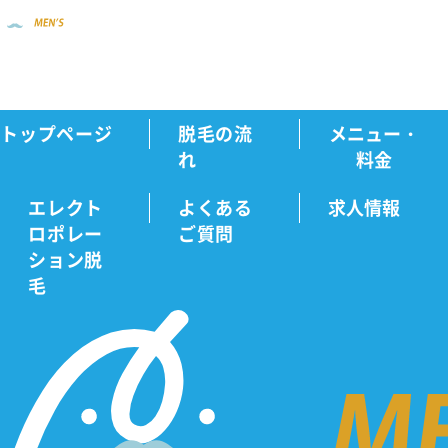
トップページ
脱毛の流
メニュー・
新着情報
学割が使える医療脱毛クリニック...
Home
れ
料金
エレクト
よくある
求人情報
ロポレー
ご質問
新
ション脱
毛