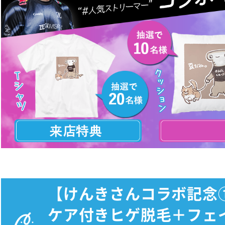
【けんきさんコラボ記念
ケア付きヒゲ脱毛＋フェ