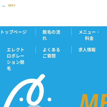
トップページ
脱毛の流
メニュー・
新着情報
総フォロワー数100万人超を誇...
Home
れ
料金
エレクト
よくある
求人情報
ロポレー
ご質問
新
ション脱
毛