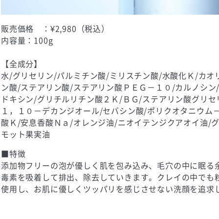
販売価格 ：¥2,980（税込）
内容量：100g
【全成分】
水​/グリセリン​/パルミチン酸​/ミリスチン酸​/水酸化Ｋ​/カオ
ン酸​/ステアリン酸​/ステアリン酸ＰＥＧ－１０​/カルノシン
ドキシン​/グリチルリチン酸２Ｋ​/ＢＧ​/ステアリン酸グリセ
１，１０－デカンジオール​/セバシン酸​/ポリクオタニウム－
酸Ｋ​/安息香酸Ｎａ​/オレンジ油/ニオイテンジクアオイ油​/
モット果実油​
■特徴​
添加物フリーの泡が優しく肌を包み込み、毛穴の中に眠る
毒素を吸着して排出、除去していきます。クレイの中でも
使用し、お肌に優しくツッパリを感じさせない洗顔を追求し