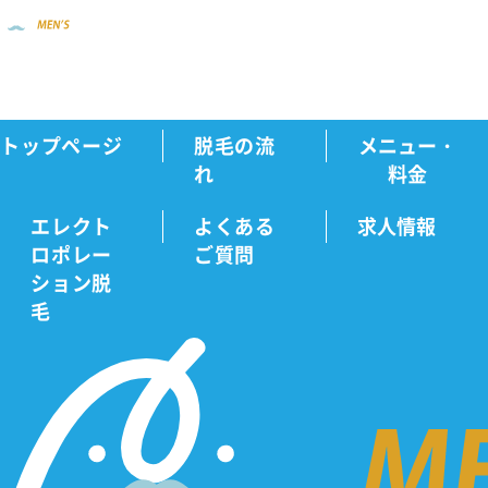
トップページ
脱毛の流
メニュー・
新着情報
メンズクリア公式ECサイトオー...
Home
れ
料金
エレクト
よくある
求人情報
ロポレー
ご質問
新
ション脱
毛