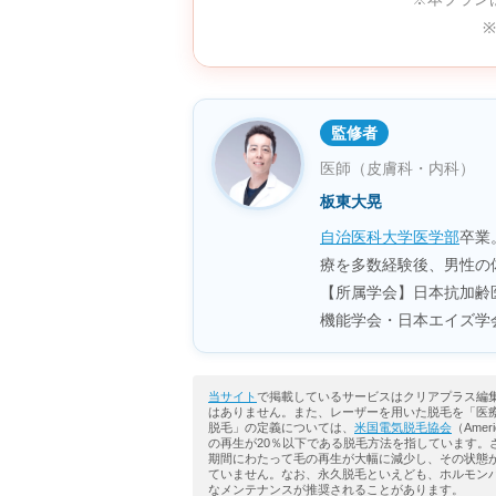
監修者
医師（皮膚科・内科）
板東大晃
自治医科大学医学部
卒業
療を多数経験後、男性の体の悩
【所属学会】日本抗加齢医
機能学会・日本エイズ学
当サイト
で掲載しているサービスはクリアプラス編
はありません。また、レーザーを用いた脱毛を「医
脱毛」の定義については、
米国電気脱毛協会
（Amer
の再生が20％以下である脱毛方法を指しています。
期間にわたって毛の再生が大幅に減少し、その状態
ていません。なお、永久脱毛といえども、ホルモン
なメンテナンスが推奨されることがあります。