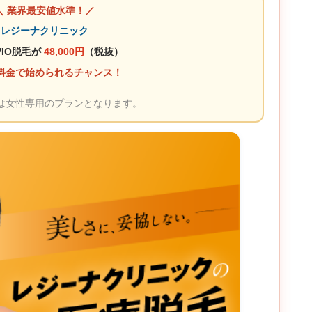
＼ 業界最安値水準！／
レジーナクリニック
VIO脱毛が
48,000円
（税抜）
料金で始められるチャンス！
は女性専用のプランとなります。