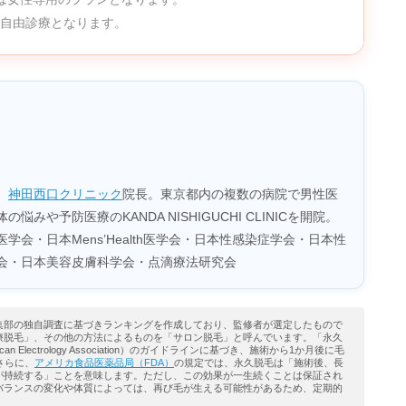
※自由診療となります。
。
神田西口クリニック
院長。東京都内の複数の病院で男性医
みや予防医療のKANDA NISHIGUCHI CLINICを開院。
学会・日本Mens’Health医学会・日本性感染症学会・日本性
会・日本美容皮膚科学会・点滴療法研究会
集部の独自調査に基づきランキングを作成しており、監修者が選定したもので
療脱毛」、その他の方法によるものを「サロン脱毛」と呼んでいます。「永久
ican Electrology Association）のガイドラインに基づき、施術から1か月後に毛
さらに、
アメリカ食品医薬品局（FDA）
の規定では、永久脱毛は「施術後、長
が持続する」ことを意味します。ただし、この効果が一生続くことは保証され
バランスの変化や体質によっては、再び毛が生える可能性があるため、定期的