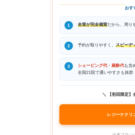
おす
全室が完全個室
だから、周り
1
予約が取りやすく、
スピーデ
2
シェービング代・麻酔代
も含
3
全国21院で通いやすさも抜群
＼ 【初回限定】全
レジーナクリ
※本プラン