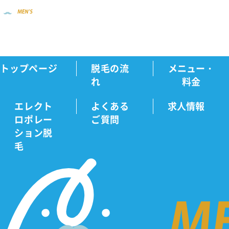
トップページ
脱毛の流
メニュー・
店舗一覧
盛岡店
Home
れ
料金
エレクト
よくある
求人情報
ロポレー
ご質問
メン
ション脱
毛