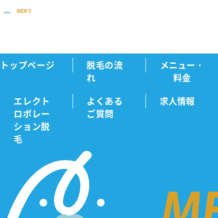
トップページ
脱毛の流
メニュー・
ビフォー・アフター
K・O様
Home
れ
料金
エレクト
よくある
求人情報
ロポレー
ご質問
ビフォ
ション脱
毛