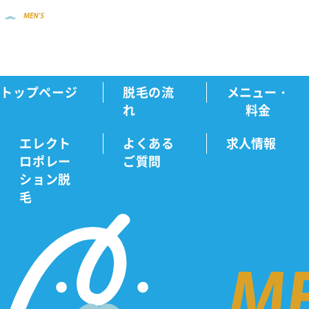
トップページ
脱毛の流
メニュー・
ビフォー・アフター
H・K様
Home
れ
料金
エレクト
よくある
求人情報
ロポレー
ご質問
ビフォ
ション脱
毛