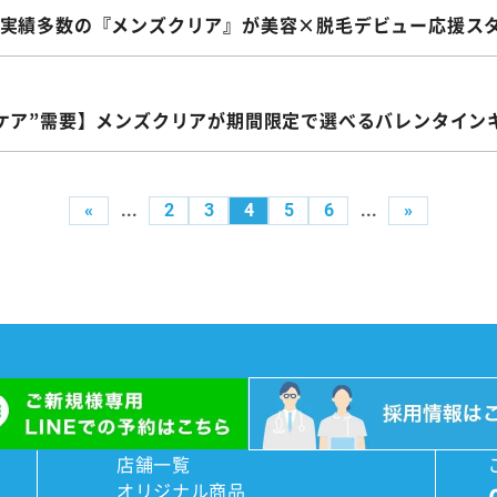
実績多数の『メンズクリア』が美容×脱毛デビュー応援ス
ケア”需要】メンズクリアが期間限定で選べるバレンタイン
«
...
2
3
4
5
6
...
»
店舗一覧
オリジナル商品