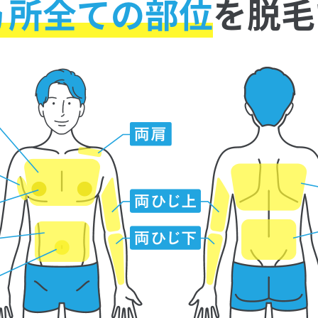
ヵ所全ての部位
を
脱毛