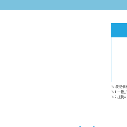
※
表記価
※1
一括
※2
提携の