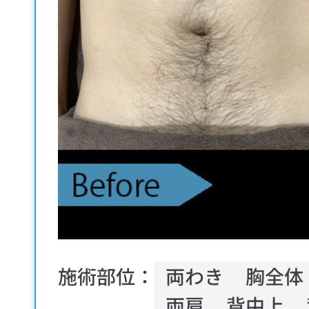
施術部位：
両わき
胸全体
両肩
背中上