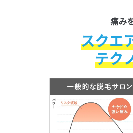
痛み
スクエ
テク