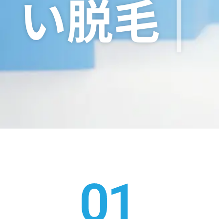
い
脱
毛