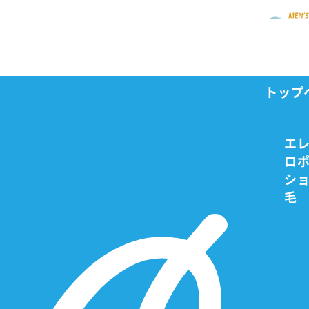
トップ
エ
ロ
シ
毛