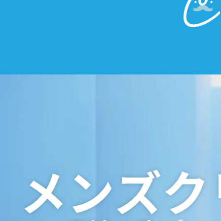
メ
ン
ズ
ク